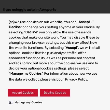
Il tuo noleggio auto in Aeroporto
Noleggio auto Alghero
Noleggio auto Bergamo
(ca)We use cookies on our website. You can “
Accept
”, “
Noleggio auto Bologna
Noleggio auto Cagliari
Decline
” or change your setting anytime at your choice.By
selecting “
Decline
” you only allow the use of essential
Noleggio auto Catania
Noleggio auto Trapani
cookies that make our site work. You may disable these by
changing your browser settings, but this may affect how
Noleggio auto Genova
Noleggio auto Milano
the website functions. By selecting “
Accept
”, we will set all
optional cookies that help us analyse traffic, offer
enhanced functionality, as well as personalised content
Other car rental markets
and ads.To find out more about the cookies we use and to
decide your optional cookies settings, please select
“
Manage my Cookies
”. For information about how we use
the data we collect, please visit our
Privacy Policy.
Your Privacy Rights
Terms of Use
Accept Cookies
Decline Cookies
© 2023 Dollar Rent a Car System, Inc. Privacy Policy -
Manage my Cookies