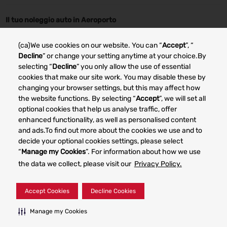
Il tuo noleggio auto in Aeroporto
Noleggio auto Alghero
Noleggio auto Bergamo
(ca)We use cookies on our website. You can “
Accept
”, “
Noleggio auto Bologna
Noleggio auto Cagliari
Decline
” or change your setting anytime at your choice.By
selecting “
Decline
” you only allow the use of essential
Noleggio auto Catania
Noleggio auto Trapani
cookies that make our site work. You may disable these by
changing your browser settings, but this may affect how
Noleggio auto Genova
Noleggio auto Milano
the website functions. By selecting “
Accept
”, we will set all
optional cookies that help us analyse traffic, offer
enhanced functionality, as well as personalised content
Other car rental markets
and ads.To find out more about the cookies we use and to
decide your optional cookies settings, please select
“
Manage my Cookies
”. For information about how we use
the data we collect, please visit our
Privacy Policy.
Your Privacy Rights
Terms of Use
Accept Cookies
Decline Cookies
© 2023 Dollar Rent a Car System, Inc. Privacy Policy -
Manage my Cookies