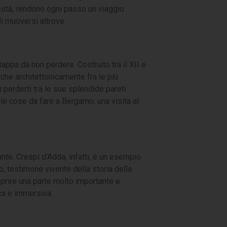
destà, rendono ogni passo un viaggio
di muoversi altrove.
appa da non perdere. Costruito tra il XII e
iche architettonicamente fra le più
 perderti tra le sue splendide pareti
le cose da fare a Bergamo, una visita al
nte. Crespi d’Adda, infatti, è un esempio
, testimone vivente della storia della
coprire una parte molto importante e
ica e immersiva.