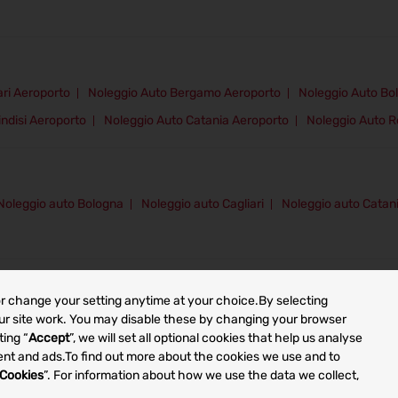
ari Aeroporto
Noleggio Auto Bergamo Aeroporto
Noleggio Auto Bo
indisi Aeroporto
Noleggio Auto Catania Aeroporto
Noleggio Auto 
Noleggio auto Bologna
Noleggio auto Cagliari
Noleggio auto Catan
or change your setting anytime at your choice.By selecting
 our site work. You may disable these by changing your browser
ting “
Accept
”, we will set all optional cookies that help us analyse
ntent and ads.To find out more about the cookies we use and to
Cookies
”. For information about how we use the data we collect,