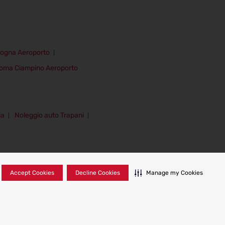
logna Aeroporto
Roma Ciampino Aeroporto
ia
Noleggio auto Trapani
Accept Cookies
Decline Cookies
Manage my Cookies