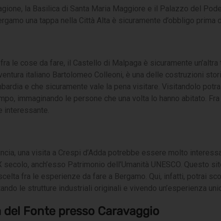
 Ragione, la Basilica di Santa Maria Maggiore e il Palazzo del Po
Bergamo una tappa nella Città Alta è sicuramente d’obbligo prima 
ra le cose da fare, il Castello di Malpaga è sicuramente un’altra t
 ventura italiano Bartolomeo Colleoni, è una delle costruzioni stor
mbardia e che sicuramente vale la pena visitare. Visitandolo potrai
empo, immaginando le persone che una volta lo hanno abitato. Fra 
 interessante.
incia, una visita a Crespi d’Adda potrebbe essere molto interessa
XIX secolo, anch’esso Patrimonio dell’Umanità UNESCO. Questo sito
a scelta fra le esperienze da fare a Bergamo. Qui, infatti, potrai s
tando le strutture industriali originali e vivendo un’esperienza un
a del Fonte presso Caravaggio