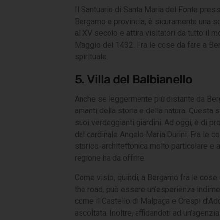
Il Santuario di Santa Maria del Fonte press
Bergamo e provincia, è sicuramente una sce
al XV secolo e attira visitatori da tutto i
Maggio del 1432. Fra le cose da fare a Ber
spirituale.
5. Villa del Balbianello
Anche se leggermente più distante da Bergam
amanti della storia e della natura. Questa s
suoi verdeggianti giardini. Ad oggi, è di 
dal cardinale Angelo Maria Durini. Fra le co
storico-architettonica molto particolare e 
regione ha da offrire.
Come visto, quindi, a Bergamo fra le cose d
the road, può essere un’esperienza indimen
come il Castello di Malpaga e Crespi d’Adda
ascoltata. Inoltre, affidandoti ad un’agenz