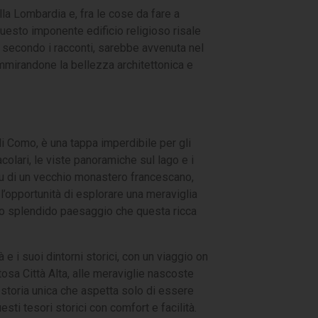
lla Lombardia e, fra le cose da fare a
questo imponente edificio religioso risale
e, secondo i racconti, sarebbe avvenuta nel
ammirandone la bellezza architettonica e
di Como, è una tappa imperdibile per gli
colari, le viste panoramiche sul lago e i
 su di un vecchio monastero francescano,
 l’opportunità di esplorare una meraviglia
e lo splendido paesaggio che questa ricca
e i suoi dintorni storici, con un viaggio on
osa Città Alta, alle meraviglie nascoste
 storia unica che aspetta solo di essere
uesti tesori storici con comfort e facilità.