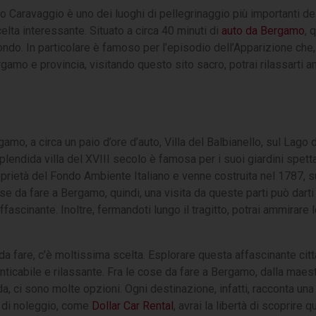
o Caravaggio è uno dei luoghi di pellegrinaggio più importanti de
lta interessante. Situato a circa 40 minuti di
auto da Bergamo
, 
l mondo. In particolare è famoso per l’episodio dell’Apparizione ch
gamo e provincia, visitando questo sito sacro, potrai rilassarti 
o, a circa un paio d’ore d’auto, Villa del Balbianello, sul Lago 
plendida villa del XVIII secolo è famosa per i suoi giardini spetta
proprietà del Fondo Ambiente Italiano e venne costruita nel 1787,
se da fare a Bergamo, quindi, una visita da queste parti può darti
affascinante. Inoltre, fermandoti lungo il tragitto, potrai ammirar
a fare, c’è moltissima scelta. Esplorare questa affascinante città 
ticabile e rilassante. Fra le cose da fare a Bergamo, dalla maest
, ci sono molte opzioni. Ogni destinazione, infatti, racconta una
ia di noleggio, come
Dollar Car Rental
, avrai la libertà di scoprire q