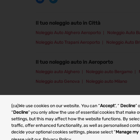
Il tuo noleggio auto in Città
Noleggio Auto Alghero Aeroporto
Noleggio Auto B
Noleggio Auto Trapani Aeroporto
Noleggio Auto Br
Il tuo noleggio auto in Aeroporto
Noleggio auto Alghero
Noleggio auto Bergamo
Noleggio auto Genova
Noleggio auto Milano
Other car rental markets
(ca)We use cookies on our website. You can “
Accept
”, “
Decline
” 
“
Decline
” you only allow the use of essential cookies that make
settings, but this may affect how the website functions. By selec
traffic, offer enhanced functionality, as well as personalised co
decide your optional cookies settings, please select “
Manage my 
please visit our
Privacy Policy.