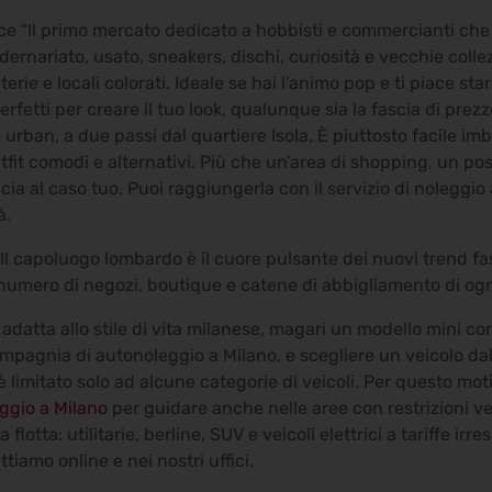
sce “Il primo mercato dedicato a hobbisti e commercianti c
dernariato, usato, sneakers, dischi, curiosità e vecchie colle
rie e locali colorati. Ideale se hai l’animo pop e ti piace sta
rfetti per creare il tuo look, qualunque sia la fascia di prezz
rban, a due passi dal quartiere Isola. È piuttosto facile imba
tfit comodi e alternativi. Più che un’area di shopping, un pos
cia al caso tuo. Puoi raggiungerla con il servizio di noleggi
à.
 Il capoluogo lombardo è il cuore pulsante dei nuovi trend f
n numero di negozi, boutique e catene di abbigliamento di ogn
adatta allo stile di vita milanese, magari un modello mini con 
ompagnia di autonoleggio a Milano, e scegliere un veicolo dall
o è limitato solo ad alcune categorie di veicoli. Per questo 
ggio a Milano
per guidare anche nelle aree con restrizioni v
flotta: utilitarie, berline, SUV e veicoli elettrici a tariffe irre
ttiamo online e nei nostri uffici.