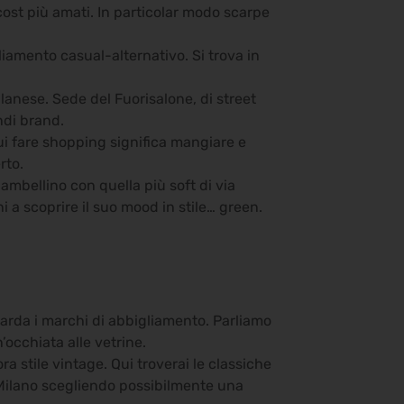
cost più amati. In particolar modo scarpe
iamento casual-alternativo. Si trova in
ilanese. Sede del Fuorisalone, di street
ndi brand.
Qui fare shopping significa mangiare e
rto.
iambellino con quella più soft di via
i a scoprire il suo mood in stile… green.
guarda i marchi di abbigliamento. Parliamo
occhiata alle vetrine.
ra stile vintage. Qui troverai le classiche
a Milano scegliendo possibilmente una