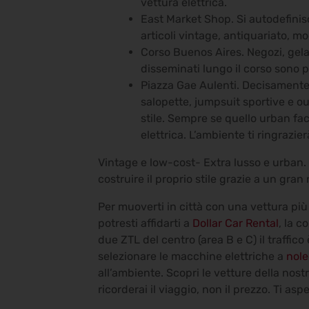
vettura elettrica.
East Market Shop. Si autodefini
articoli vintage, antiquariato, mo
Corso Buenos Aires. Negozi, gelate
disseminati lungo il corso sono pe
Piazza Gae Aulenti. Decisamente u
salopette, jumpsuit sportive e ou
stile. Sempre se quello urban fac
elettrica. L’ambiente ti ringrazier
Vintage e low-cost- Extra lusso e urban.
costruire il proprio stile grazie a un gra
Per muoverti in città con una vettura più 
potresti affidarti a
Dollar Car Rental
, la c
due ZTL del centro (area B e C) il traffic
selezionare le macchine elettriche a
nole
all’ambiente. Scopri le vetture della nostra 
ricorderai il viaggio, non il prezzo. Ti aspe