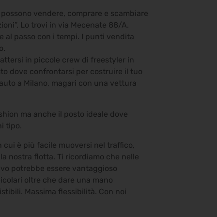
he possono vendere, comprare e scambiare
zioni”. Lo trovi in via Mecenate 88/A.
re al passo con i tempi. I punti vendita
o.
ttersi in piccole crew di freestyler in
to dove confrontarsi per costruire il tuo
o auto a Milano, magari con una vettura
ashion ma anche il posto ideale dove
i tipo.
cui è più facile muoversi nel traffico,
a nostra flotta. Ti ricordiamo che nelle
motivo potrebbe essere vantaggioso
eicolari oltre che dare una mano
sistibili. Massima flessibilità. Con noi