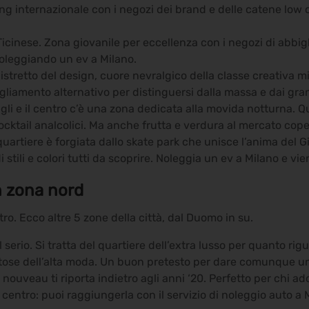
ing internazionale con i negozi dei brand e delle catene low 
icinese. Zona giovanile per eccellenza con i negozi di abbigl
 noleggiando un ev a Milano.
distretto del design, cuore nevralgico della classe creativa m
igliamento alternativo per distinguersi dalla massa e dai gra
gli e il centro c’è una zona dedicata alla movida notturna. 
e cocktail analcolici. Ma anche frutta e verdura al mercato cope
quartiere è forgiata dallo skate park che unisce l’anima del G
ili e colori tutti da scoprire. Noleggia un ev a Milano e vien
in zona nord
tro. Ecco altre 5 zone della città, dal Duomo in su.
 serio. Si tratta del quartiere dell’extra lusso per quanto ri
tose dell’alta moda. Un buon pretesto per dare comunque un’
nouveau ti riporta indietro agli anni ‘20. Perfetto per chi ado
n centro: puoi raggiungerla con il servizio di noleggio auto 