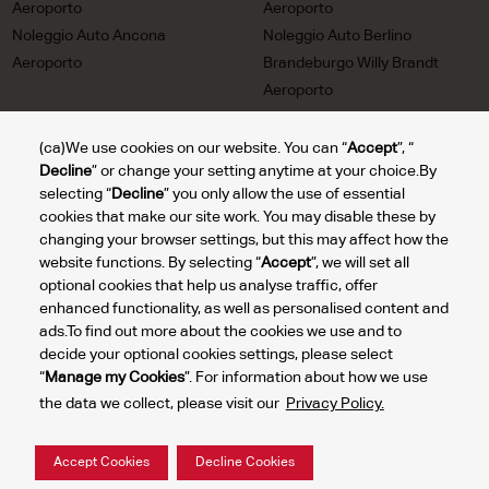
Aeroporto
Aeroporto
Noleggio Auto Ancona
Noleggio Auto Berlino
Aeroporto
Brandeburgo Willy Brandt
Aeroporto
Noleggio Auto Trieste
Noleggio Auto Milan Linate
Aeroporto
Aeroporto
(ca)We use cookies on our website. You can “
Accept
”, “
Decline
” or change your setting anytime at your choice.By
Noleggio Auto Turin Aeroporto
Noleggio Auto Lione Saint
selecting “
Decline
” you only allow the use of essential
Exupery Aeroporto
cookies that make our site work. You may disable these by
Noleggio Auto Bolzano
Noleggio Auto Reggio Calabria
changing your browser settings, but this may affect how the
Aeroporto
Aeroporto
website functions. By selecting “
Accept
”, we will set all
Noleggio Auto Comiso
Noleggio Auto Rome Aeroporto
optional cookies that help us analyse traffic, offer
Aeroporto Ciy
enhanced functionality, as well as personalised content and
ads.To find out more about the cookies we use and to
decide your optional cookies settings, please select
“
Manage my Cookies
”. For information about how we use
Gesti
the data we collect, please visit our
Privacy Policy.
dei m
2024 © DTG Operations, Inc. Tutti i diritti riservati.
cook
Politica Aziendale per la Tutela della Privacy
Condizioni di Utilizzo
Accept Cookies
Decline Cookies