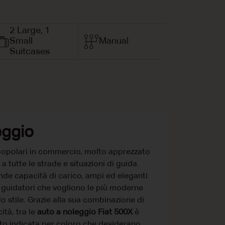
2 Large, 1
Small
Manual
Suitcases
eggio
 popolari in commercio, molto apprezzato
a tutte le strade e situazioni di guida.
nde capacità di carico, ampi ed eleganti
 i guidatori che vogliono le più moderne
lo stile. Grazie alla sua combinazione di
ità, tra le
auto a noleggio Fiat 500X
è
to indicata per coloro che desiderano