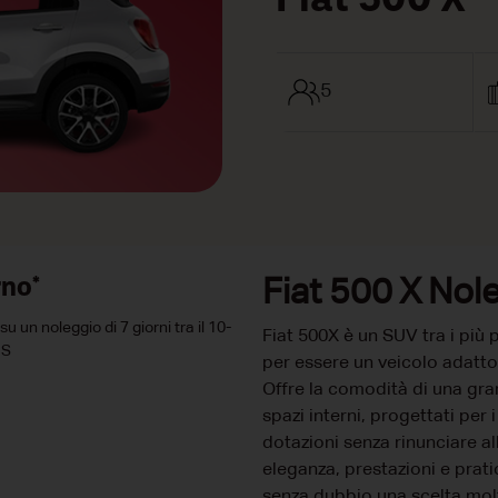
Fiat 500 X
5
rno*
Fiat 500 X Nol
 un noleggio di 7 giorni tra il 10-
Fiat 500X è un SUV tra i più
US
per essere un veicolo adatto 
Offre la comodità di una gra
spazi interni, progettati per
dotazioni senza rinunciare al
eleganza, prestazioni e pratic
senza dubbio una scelta mol