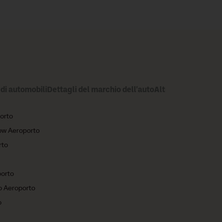
di automobili
Dettagli del marchio dell'auto
Altri mercati di no
orto
ow Aeroporto
rto
orto
o Aeroporto
o