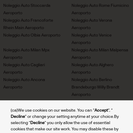
Noleggio Auto Stoccarda
Noleggio Auto Rome Fiumicino
Aeroporto
Aeroporto
Noleggio Auto Francoforte
Noleggio Auto Verona
Rhein Main Aeroporto
Aeroporto
Noleggio Auto Olbia Aeroporto
Noleggio Auto Venice
Aeroporto
Noleggio Auto Milan Mpx
Noleggio Auto Milan Malpensa
Aeroporto
Aeroporto
Noleggio Auto Cagliari
Noleggio Auto Alghero
Aeroporto
Aeroporto
Noleggio Auto Ancona
Noleggio Auto Berlino
Aeroporto
Brandeburgo Willy Brandt
Aeroporto
Noleggio Auto Trieste
Noleggio Auto Milan Linate
Aeroporto
Aeroporto
(ca)We use cookies on our website. You can “
Accept
”, “
Decline
” or change your setting anytime at your choice.By
Noleggio Auto Turin Aeroporto
Noleggio Auto Lione Saint
selecting “
Decline
” you only allow the use of essential
Exupery Aeroporto
cookies that make our site work. You may disable these by
Noleggio Auto Bolzano
Noleggio Auto Reggio Calabria