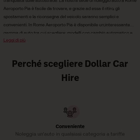
tranquillità sulle autostrade. La nostra sede di noleggio auto a Rome
Aeroporto Pia è facile da trovare, e grazie ad essa il ritiro, gli
spostamenti e la riconsegna del veicolo saranno semplici e
convenienti. In Rome Aeroporto Pia è disponibile un;interessante
gamma di auto tra cui scegliere: modelli con cambio automatico e
Leggi di più
manuale, auto mini, compatte e di media cilindrata e persino vetture
elettriche e a combustibile tradizionale.
Perché scegliere Dollar Car
Hire
Conveniente
Noleggia un'auto in qualsiasi categoria a tariffe