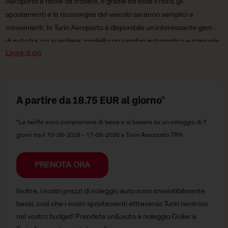
Aeroporto è facile da trovare, e grazie ad essa il ritiro, gli
spostamenti e la riconsegna del veicolo saranno semplici e
convenienti. In Turin Aeroporto è disponibile un;interessante gamma
di auto tra cui scegliere: modelli con cambio automatico e manuale,
Leggi di più
auto mini
,
compatte
e di media cilindrata e persino vetture
elettriche e a combustibile tradizionale.
A partire da 18.75
EUR
al giorno*
*Le tariffe sono comprensive di tasse e si basano su un noleggio di 7
giorni tra il 10-08-2026 - 17-08-2026 a Turin Aeroporto TRN
PRENOTA ORA
Inoltre, i nostri prezzi di noleggio auto sono irresistibilmente
bassi, così che i vostri spostamenti attraverso Turin rientrino
nel vostro budget! Prendete un&;auto a noleggio Dollar a