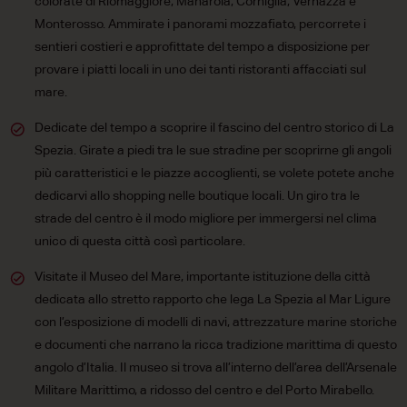
colorate di Riomaggiore, Manarola, Corniglia, Vernazza e
Monterosso. Ammirate i panorami mozzafiato, percorrete i
sentieri costieri e approfittate del tempo a disposizione per
provare i piatti locali in uno dei tanti ristoranti affacciati sul
mare.
Dedicate del tempo a scoprire il fascino del centro storico di La
Spezia. Girate a piedi tra le sue stradine per scoprirne gli angoli
più caratteristici e le piazze accoglienti, se volete potete anche
dedicarvi allo shopping nelle boutique locali. Un giro tra le
strade del centro è il modo migliore per immergersi nel clima
unico di questa città così particolare.
Visitate il Museo del Mare, importante istituzione della città
dedicata allo stretto rapporto che lega La Spezia al Mar Ligure
con l’esposizione di modelli di navi, attrezzature marine storiche
e documenti che narrano la ricca tradizione marittima di questo
angolo d’Italia. Il museo si trova all’interno dell’area dell’Arsenale
Militare Marittimo, a ridosso del centro e del Porto Mirabello.