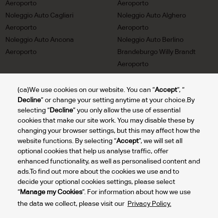
Aeroporto
Aeroporto
Noleggio Auto Cagliari
Noleggio Auto Alghero
Aeroporto
Aeroporto
Noleggio Auto Ancona
Noleggio Auto Berlino
Aeroporto
Brandeburgo Willy Brandt
Aeroporto
Noleggio Auto Trieste
Noleggio Auto Milan Linate
Aeroporto
Aeroporto
(ca)We use cookies on our website. You can “
Accept
”, “
Decline
” or change your setting anytime at your choice.By
Noleggio Auto Turin Aeroporto
Noleggio Auto Lione Saint
selecting “
Decline
” you only allow the use of essential
Exupery Aeroporto
cookies that make our site work. You may disable these by
Noleggio Auto Bolzano
Noleggio Auto Reggio Calabria
changing your browser settings, but this may affect how the
Aeroporto
Aeroporto
website functions. By selecting “
Accept
”, we will set all
Noleggio Auto Comiso
Noleggio Auto Rome Aeroporto
optional cookies that help us analyse traffic, offer
Aeroporto Ciy
enhanced functionality, as well as personalised content and
ads.To find out more about the cookies we use and to
decide your optional cookies settings, please select
“
Manage my Cookies
”. For information about how we use
Gesti
the data we collect, please visit our
Privacy Policy.
dei m
2024 © DTG Operations, Inc. Tutti i diritti riservati.
cook