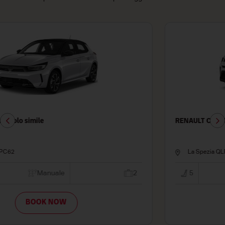
RENAULT CAPTUR o veicolo simile
La Spezia QLPC62
5
Manuale
3
BOOK NOW