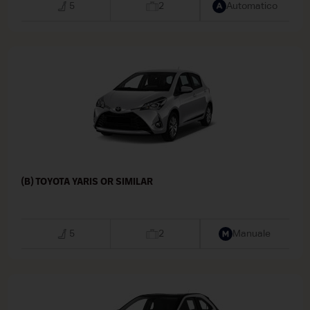
5
2
Automatico
(B) TOYOTA YARIS OR SIMILAR
5
2
Manuale