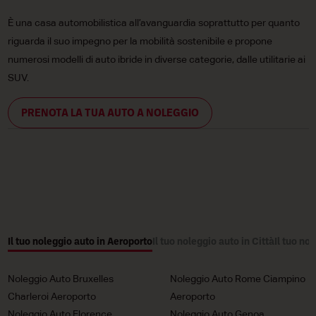
È una casa automobilistica all’avanguardia soprattutto per quanto
riguarda il suo impegno per la mobilità sostenibile e propone
numerosi modelli di auto ibride in diverse categorie, dalle utilitarie ai
SUV.
PRENOTA LA TUA AUTO A NOLEGGIO
Il tuo noleggio auto in Aeroporto
Il tuo noleggio auto in Città
Il tuo no
Noleggio Auto Bruxelles
Noleggio Auto Rome Ciampino
Charleroi Aeroporto
Aeroporto
Noleggio Auto Florence
Noleggio Auto Genoa