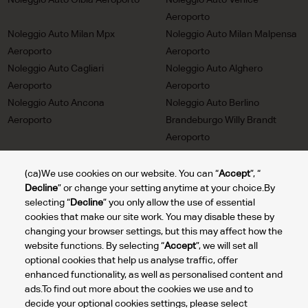
Noleggio Auto Olbia Aeroporto
Noleggio Auto Venice
Aeroporto
Noleggio Auto Milan Mpx
Noleggio Auto Milan Malpensa
Aeroporto
Aeroporto
Noleggio Auto Cagliari
Noleggio Auto Alghero
Aeroporto
Aeroporto
Noleggio Auto Ancona
Noleggio Auto Berlino
Aeroporto
Brandeburgo Willy Brandt
Aeroporto
Noleggio Auto Trieste
Noleggio Auto Milan Linate
Aeroporto
Aeroporto
(ca)We use cookies on our website. You can “
Accept
”, “
Decline
” or change your setting anytime at your choice.By
Noleggio Auto Turin Aeroporto
Noleggio Auto Lione Saint
selecting “
Decline
” you only allow the use of essential
Exupery Aeroporto
cookies that make our site work. You may disable these by
Noleggio Auto Bolzano
Noleggio Auto Reggio Calabria
changing your browser settings, but this may affect how the
Aeroporto
Aeroporto
website functions. By selecting “
Accept
”, we will set all
Noleggio Auto Comiso
Noleggio Auto Rome Aeroporto
optional cookies that help us analyse traffic, offer
Aeroporto Ciy
enhanced functionality, as well as personalised content and
ads.To find out more about the cookies we use and to
decide your optional cookies settings, please select