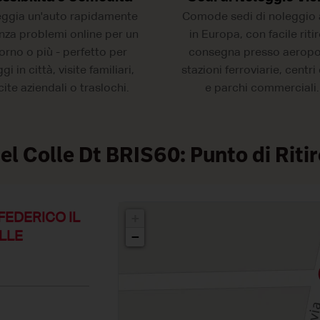
eggia un'auto rapidamente
Comode sedi di noleggio 
nza problemi online per un
in Europa, con facile riti
orno o più - perfetto per
consegna presso aeropor
gi in città, visite familiari,
stazioni ferroviarie, centri 
cite aziendali o traslochi.
e parchi commerciali.
el Colle Dt BRIS60: Punto di Riti
A FEDERICO IL
+
OLLE
−