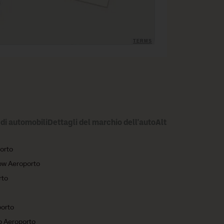
TERMS
di automobili
Dettagli del marchio dell'auto
Altri mercati di no
orto
ow Aeroporto
rto
orto
o Aeroporto