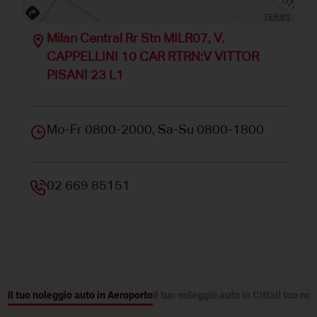
TERMS
Milan Central Rr Stn MILR07, V.
CAPPELLINI 10 CAR RTRN:V VITTOR
PISANI 23 L1
Mo-Fr 0800-2000, Sa-Su 0800-1800
02 669 85151
Il tuo noleggio auto in Aeroporto
Il tuo noleggio auto in Città
Il tuo no