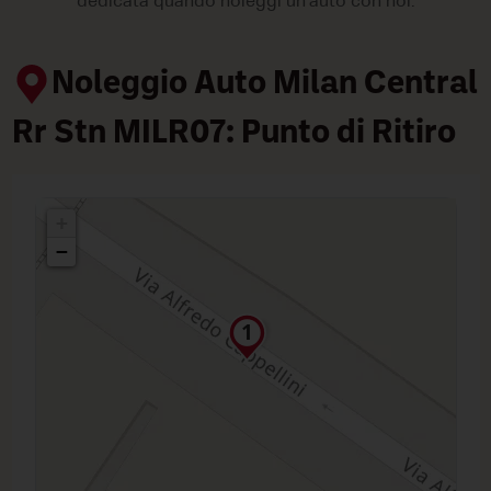
dedicata quando noleggi un'auto con noi.
Noleggio Auto Milan Central
Rr Stn MILR07: Punto di Ritiro
+
−