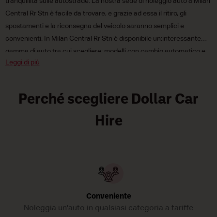
tranquillità sulle autostrade. La nostra sede di noleggio auto a Milan
Central Rr Stn è facile da trovare, e grazie ad essa il ritiro, gli
spostamenti e la riconsegna del veicolo saranno semplici e
convenienti. In Milan Central Rr Stn è disponibile un;interessante
gamma di auto tra cui scegliere: modelli con cambio automatico e
Leggi di più
manuale,
auto mini
,
compatte
e di media cilindrata e persino vetture
elettriche e a combustibile tradizionale. Inoltre, i nostri prezzi di
noleggio auto sono irresistibilmente bassi, così che i vostri
Perché scegliere Dollar Car
spostamenti attraverso Milan rientrino nel vostro budget! Prendete
un&;auto a noleggio Dollar a Milan Central Rr Stn oggi stesso!!
Hire
Conveniente
Noleggia un'auto in qualsiasi categoria a tariffe