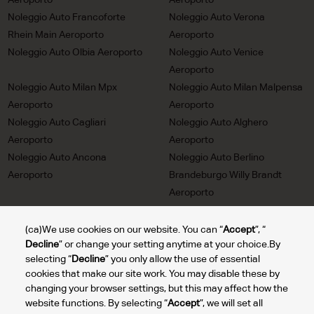
Aeroporto
Aeroporto
Noleggio Auto Francoforte
Noleggio Auto Verona
Rhein Main Aeroporto
Aeroporto
Noleggio Auto Olbia Aeroporto
Noleggio Auto Venice
Aeroporto
Noleggio Auto Milan Mpx
Noleggio Auto Milan Malpensa
Aeroporto
Aeroporto
Noleggio Auto Cagliari
Noleggio Auto Alghero
Aeroporto
Aeroporto
Noleggio Auto Ancona
Noleggio Auto Berlino
Aeroporto
Brandeburgo Willy Brandt
Aeroporto
Noleggio Auto Trieste
Noleggio Auto Milan Linate
Aeroporto
Aeroporto
(ca)We use cookies on our website. You can “
Accept
”, “
Decline
” or change your setting anytime at your choice.By
Noleggio Auto Turin Aeroporto
Noleggio Auto Lione Saint
selecting “
Decline
” you only allow the use of essential
Exupery Aeroporto
cookies that make our site work. You may disable these by
Noleggio Auto Bolzano
Noleggio Auto Reggio Calabria
changing your browser settings, but this may affect how the
Aeroporto
Aeroporto
website functions. By selecting “
Accept
”, we will set all