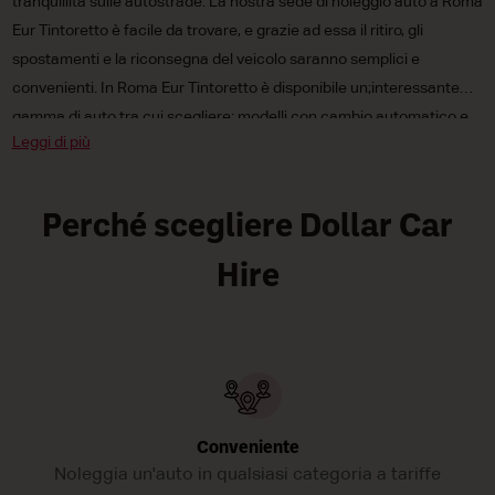
tranquillità sulle autostrade. La nostra sede di noleggio auto a Roma
Eur Tintoretto è facile da trovare, e grazie ad essa il ritiro, gli
spostamenti e la riconsegna del veicolo saranno semplici e
convenienti. In Roma Eur Tintoretto è disponibile un;interessante
gamma di auto tra cui scegliere: modelli con cambio automatico e
Leggi di più
manuale, auto mini, compatte e di media cilindrata e persino vetture
elettriche e a combustibile tradizionale.
Perché scegliere Dollar Car
Hire
Conveniente
Noleggia un'auto in qualsiasi categoria a tariffe