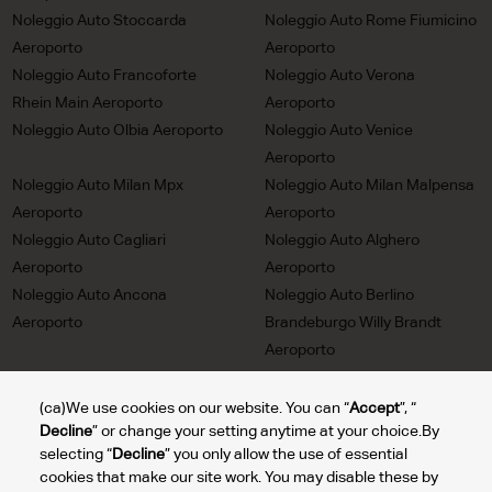
Noleggio Auto Stoccarda
Noleggio Auto Rome Fiumicino
Aeroporto
Aeroporto
Noleggio Auto Francoforte
Noleggio Auto Verona
Rhein Main Aeroporto
Aeroporto
Noleggio Auto Olbia Aeroporto
Noleggio Auto Venice
Aeroporto
Noleggio Auto Milan Mpx
Noleggio Auto Milan Malpensa
Aeroporto
Aeroporto
Noleggio Auto Cagliari
Noleggio Auto Alghero
Aeroporto
Aeroporto
Noleggio Auto Ancona
Noleggio Auto Berlino
Aeroporto
Brandeburgo Willy Brandt
Aeroporto
Noleggio Auto Trieste
Noleggio Auto Milan Linate
Aeroporto
Aeroporto
(ca)We use cookies on our website. You can “
Accept
”, “
Decline
” or change your setting anytime at your choice.By
Noleggio Auto Turin Aeroporto
Noleggio Auto Lione Saint
selecting “
Decline
” you only allow the use of essential
Exupery Aeroporto
cookies that make our site work. You may disable these by
Noleggio Auto Bolzano
Noleggio Auto Reggio Calabria