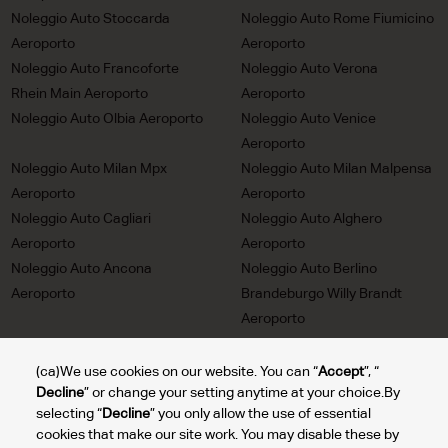
Noleggio Auto Stoccarda
Noleggio Auto Rome Fiumicino
Aeroporto
Aeroporto
Noleggio Auto Francoforte
Noleggio Auto Verona
Rhein Main Aeroporto
Aeroporto
Noleggio Auto Olbia Aeroporto
Noleggio Auto Venice
Aeroporto
Noleggio Auto Milan Mpx
Noleggio Auto Milan Malpensa
Aeroporto
Aeroporto
Noleggio Auto Cagliari
Noleggio Auto Alghero
Aeroporto
Aeroporto
Noleggio Auto Ancona
Noleggio Auto Berlino
Aeroporto
Brandeburgo Willy Brandt
Aeroporto
Noleggio Auto Trieste
Noleggio Auto Milan Linate
Aeroporto
Aeroporto
(ca)We use cookies on our website. You can “
Accept
”, “
Decline
” or change your setting anytime at your choice.By
Noleggio Auto Turin Aeroporto
Noleggio Auto Lione Saint
selecting “
Decline
” you only allow the use of essential
Exupery Aeroporto
cookies that make our site work. You may disable these by
Noleggio Auto Bolzano
Noleggio Auto Reggio Calabria