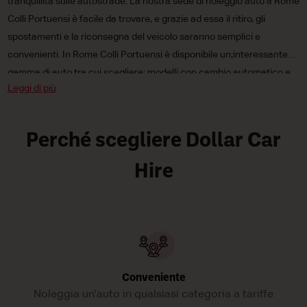
tranquillità sulle autostrade. La nostra sede di noleggio auto a Rome
Colli Portuensi è facile da trovare, e grazie ad essa il ritiro, gli
spostamenti e la riconsegna del veicolo saranno semplici e
convenienti. In Rome Colli Portuensi è disponibile un;interessante
gamma di auto tra cui scegliere: modelli con cambio automatico e
Leggi di più
manuale,
auto mini
,
compatte
e di media cilindrata e persino vetture
elettriche e a combustibile tradizionale. Inoltre, i nostri prezzi di
noleggio auto sono irresistibilmente bassi, così che i vostri
Perché scegliere Dollar Car
spostamenti attraverso Rome rientrino nel vostro budget! Prendete
un&;auto a noleggio Dollar a Rome Colli Portuensi oggi stesso!!
Hire
Conveniente
Noleggia un'auto in qualsiasi categoria a tariffe