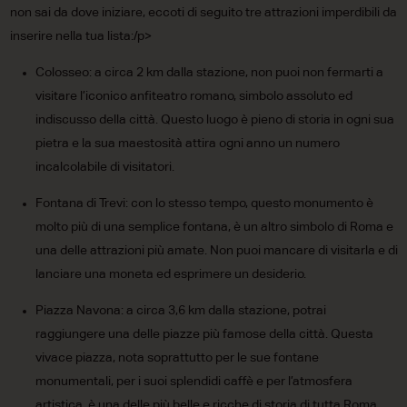
non sai da dove iniziare, eccoti di seguito tre attrazioni imperdibili da
inserire nella tua lista:/p>
Colosseo: a circa 2 km dalla stazione, non puoi non fermarti a
visitare l’iconico anfiteatro romano, simbolo assoluto ed
indiscusso della città. Questo luogo è pieno di storia in ogni sua
pietra e la sua maestosità attira ogni anno un numero
incalcolabile di visitatori.
Fontana di Trevi: con lo stesso tempo, questo monumento è
molto più di una semplice fontana, è un altro simbolo di Roma e
una delle attrazioni più amate. Non puoi mancare di visitarla e di
lanciare una moneta ed esprimere un desiderio.
Piazza Navona: a circa 3,6 km dalla stazione, potrai
raggiungere una delle piazze più famose della città. Questa
vivace piazza, nota soprattutto per le sue fontane
monumentali, per i suoi splendidi caffè e per l’atmosfera
artistica, è una delle più belle e ricche di storia di tutta Roma.