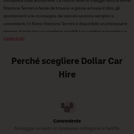
tranquillità sulle autostrade. La nostra sede di noleggio auto a Rome
Stazione Termini è facile da trovare, e grazie ad essa il ritiro, gli
spostamenti e la riconsegna del veicolo saranno semplici e
convenienti. In Rome Stazione Termini è disponibile un;interessante
gamma di auto tra cui scegliere: modelli con cambio automatico e
Leggi di più
manuale,
auto mini
,
compatte
e di media cilindrata e persino vetture
elettriche e a combustibile tradizionale. Inoltre, i nostri prezzi di
noleggio auto sono irresistibilmente bassi, così che i vostri
Perché scegliere Dollar Car
spostamenti attraverso Rome rientrino nel vostro budget! Prendete
un&;auto a noleggio Dollar a Rome Stazione Termini oggi stesso!!
Hire
Conveniente
Noleggia un'auto in qualsiasi categoria a tariffe