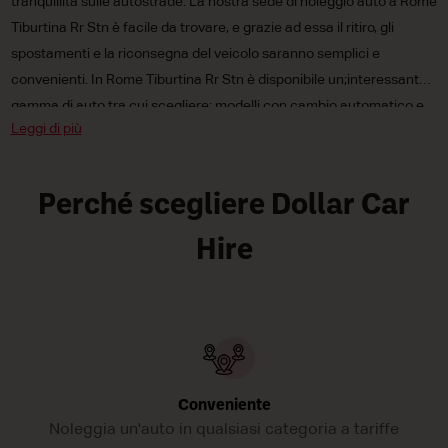
tranquillità sulle autostrade. La nostra sede di noleggio auto a Rome
Tiburtina Rr Stn è facile da trovare, e grazie ad essa il ritiro, gli
spostamenti e la riconsegna del veicolo saranno semplici e
convenienti. In Rome Tiburtina Rr Stn è disponibile un;interessante
gamma di auto tra cui scegliere: modelli con cambio automatico e
Leggi di più
manuale,
auto mini
,
compatte
e di media cilindrata e persino vetture
elettriche e a combustibile tradizionale. Inoltre, i nostri prezzi di
noleggio auto sono irresistibilmente bassi, così che i vostri
Perché scegliere Dollar Car
spostamenti attraverso Rome rientrino nel vostro budget! Prendete
un&;auto a noleggio Dollar a Rome Tiburtina Rr Stn oggi stesso!!
Hire
Conveniente
Noleggia un'auto in qualsiasi categoria a tariffe