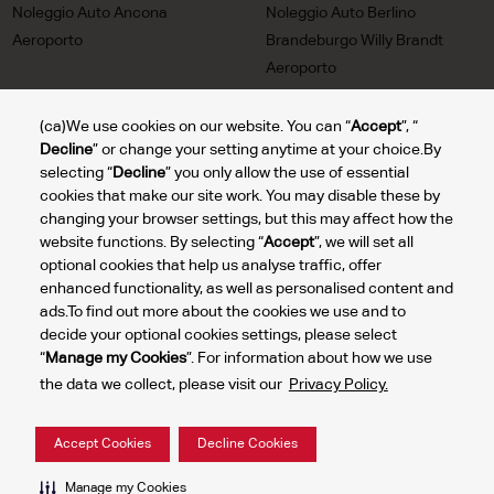
Noleggio Auto Ancona
Noleggio Auto Berlino
Aeroporto
Brandeburgo Willy Brandt
Aeroporto
Noleggio Auto Trieste
Noleggio Auto Milan Linate
Aeroporto
Aeroporto
(ca)We use cookies on our website. You can “
Accept
”, “
Decline
” or change your setting anytime at your choice.By
Noleggio Auto Turin Aeroporto
Noleggio Auto Lione Saint
selecting “
Decline
” you only allow the use of essential
Exupery Aeroporto
cookies that make our site work. You may disable these by
Noleggio Auto Bolzano
Noleggio Auto Reggio Calabria
changing your browser settings, but this may affect how the
Aeroporto
Aeroporto
website functions. By selecting “
Accept
”, we will set all
Noleggio Auto Comiso
Noleggio Auto Rome Aeroporto
optional cookies that help us analyse traffic, offer
Aeroporto Ciy
enhanced functionality, as well as personalised content and
ads.To find out more about the cookies we use and to
decide your optional cookies settings, please select
“
Manage my Cookies
”. For information about how we use
Gesti
the data we collect, please visit our
Privacy Policy.
dei m
2024 © DTG Operations, Inc. Tutti i diritti riservati.
cook
Politica Aziendale per la Tutela della Privacy
Condizioni di Utilizzo
Accept Cookies
Decline Cookies
Manage my Cookies