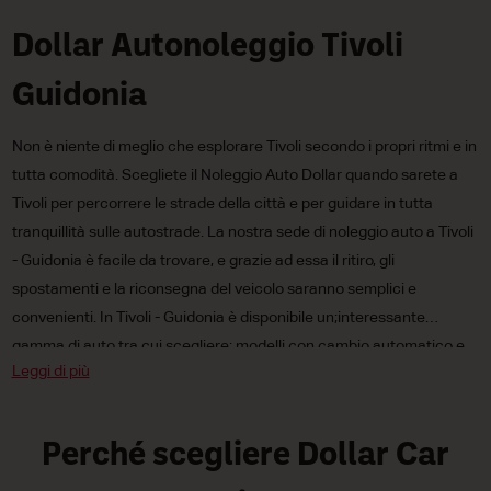
Dollar Autonoleggio Tivoli
Guidonia
Non è niente di meglio che esplorare Tivoli secondo i propri ritmi e in
tutta comodità. Scegliete il Noleggio Auto Dollar quando sarete a
Tivoli per percorrere le strade della città e per guidare in tutta
tranquillità sulle autostrade. La nostra sede di noleggio auto a Tivoli
- Guidonia è facile da trovare, e grazie ad essa il ritiro, gli
spostamenti e la riconsegna del veicolo saranno semplici e
convenienti. In Tivoli - Guidonia è disponibile un;interessante
gamma di auto tra cui scegliere: modelli con cambio automatico e
Leggi di più
manuale,
auto mini
,
compatte
e di media cilindrata e persino vetture
elettriche e a combustibile tradizionale. Inoltre, i nostri prezzi di
noleggio auto sono irresistibilmente bassi, così che i vostri
Perché scegliere Dollar Car
spostamenti attraverso Tivoli rientrino nel vostro budget! Prendete
un&;auto a noleggio Dollar a Tivoli - Guidonia oggi stesso!!